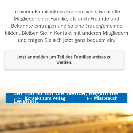
In einem Familienkreis können sich sowohl alle
Mitglieder einer Familie, als auch Freunde und
Bekannte eintragen und so eine Trauergemeinde
bilden. Bleiben Sie in Kontakt mit anderen Mitgliedern
und tragen Sie sich jetzt ganz bequem ein.
Jetzt anmelden um Teil des Familienkreises zu
werden.
Der Tod ist nicht das Ende, nicht die
Vergänglichkeit,
der Tod ist nur die Wende, Beginn der
Kontakt zum Verlag
Missbrauch
Ewigkeit.
aufnehmen
melden