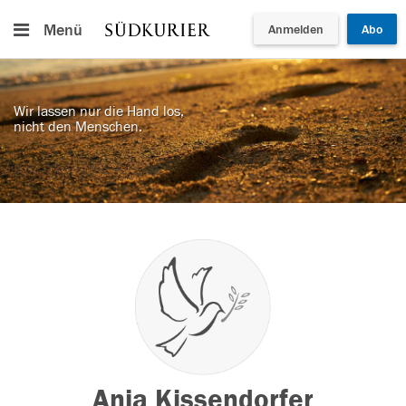
Menü
Anmelden
Abo
Wir lassen nur die Hand los,
nicht den Menschen.
Anja Kissendorfer