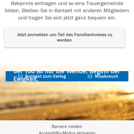
Bekannte eintragen und so eine Trauergemeinde
bilden. Bleiben Sie in Kontakt mit anderen Mitgliedern
und tragen Sie sich jetzt ganz bequem ein.
Jetzt anmelden um Teil des Familienkreises zu
werden.
Der Tod ist nicht das Ende, nicht die
Vergänglichkeit,
der Tod ist nur die Wende, Beginn der
Kontakt zum Verlag
Missbrauch
Ewigkeit.
aufnehmen
melden
Barriere melden
I
Accessibility-Modus aktivieren