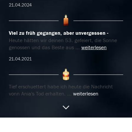
21.04.2024
Viel zu früh gegangen, aber unvergessen
Heute hätten wir deinen 53. gefeiert, die Sonne
genossen und das Beste aus
...
weiterlesen
21.04.2021
Tief erschuettert habe ich heute die Nachricht
vonn Anja's Tod erhalten.
...
weiterlesen
21.05.2016