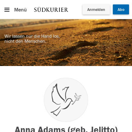
Menü
Anmelden
Abo
Wir lassen nur die Hand los,
nicht den Menschen.
Anna Adams (geb. Jelitto)