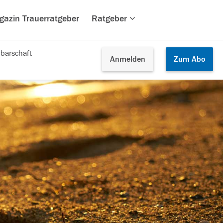
gazin Trauerratgeber
Ratgeber
barschaft
Anmelden
Zum
Abo