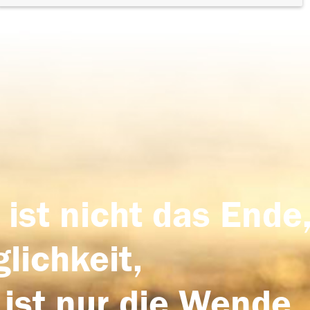
 ist nicht das Ende,
lichkeit,
 ist nur die Wende,