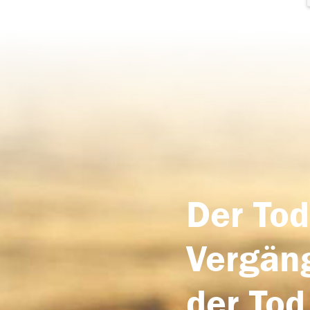
Der Tod
Vergäng
der Tod