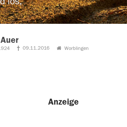
d los,
 Auer
09.11.2016
1924
Worblingen
Anzeige