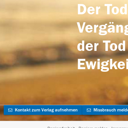
Der Tod
Vergäng
der Tod
Ewigkei
Kontakt zum Verlag aufnehmen
Missbrauch meld