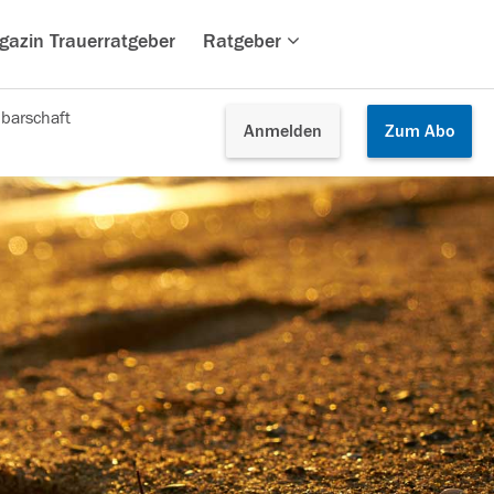
gazin Trauerratgeber
Ratgeber
barschaft
Anmelden
Zum
Abo