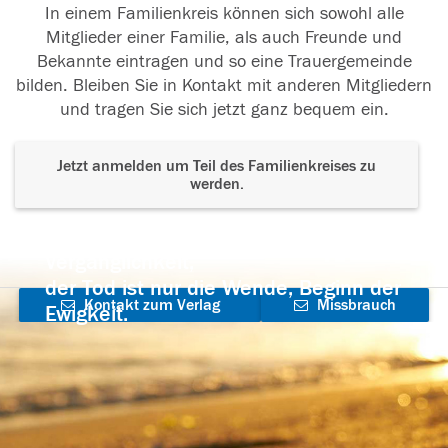
In einem Familienkreis können sich sowohl alle
Mitglieder einer Familie, als auch Freunde und
Bekannte eintragen und so eine Trauergemeinde
bilden. Bleiben Sie in Kontakt mit anderen Mitgliedern
und tragen Sie sich jetzt ganz bequem ein.
Jetzt anmelden um Teil des Familienkreises zu
werden.
Der Tod ist nicht das Ende, nicht die
Vergänglichkeit,
der Tod ist nur die Wende, Beginn der
Kontakt zum Verlag
Missbrauch
Ewigkeit.
aufnehmen
melden