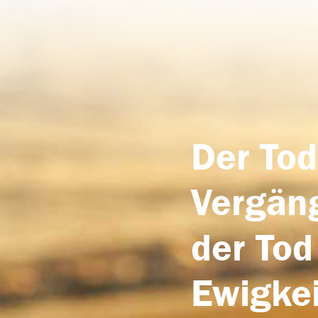
Der Tod
Vergäng
der Tod
Ewigkei