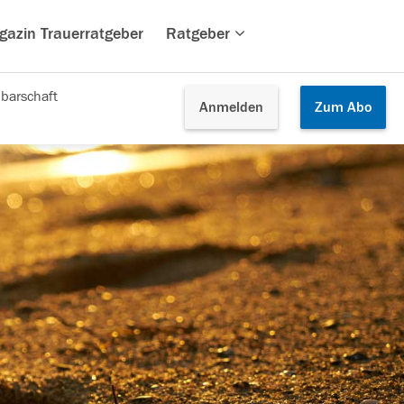
gazin Trauerratgeber
Ratgeber
barschaft
Anmelden
Zum
Abo