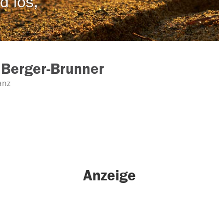
d los,
 Berger-Brunner
anz
Anzeige