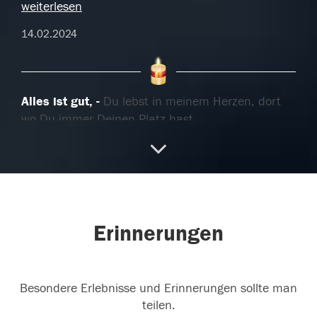
weiterlesen
14.02.2024
Alles ist gut,
Du lebst in meinem Herzen, dort
wo Du immer Deinen Platz hast.
11.02.2024
Unendliche Freude
Deine Seele, Dein Sein ist
Erinnerungen
frei und voller Freude. Und ich freue mich mit Dir
💖
07.02.2024
Besondere Erlebnisse und Erinnerungen sollte man
teilen.