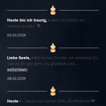
Heute bin ich traurig,
denn Du fehlst mir
einfach so sehr. 💖
04.03.2024
Liebe Seele,
Wo immer Du bist, ich wünsche Dir,
daß es Dir gut geht, Du glücklich und
...
weiterlesen
28.02.2024
Heute
.. denke ich viel an Dich, Du fehlst mir💖