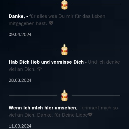
Danke,
für alles was Du mir für das Leben
mitgegeben hast. 💖
09.04.2024
Hab Dich lieb und vermisse Dich
Und ich denke
viel an Dich. 🌹
28.03.2024
Wenn ich mich hier umsehen,
erinnert mich so
viel an Dich. Danke, für Deine Liebe💖
11.03.2024