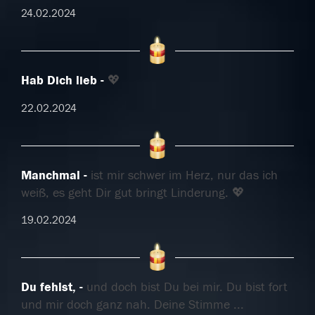
24.02.2024
Hab Dich lieb
💖
22.02.2024
Manchmal
ist mir schwer im Herz, nur das ich
weiß, es geht Dir gut bringt Linderung. 💖
19.02.2024
Du fehlst,
und doch bist Du bei mir. Du bist fort
und mir doch ganz nah. Deine Stimme
...