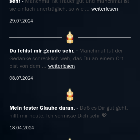
sehr
Manchmal ist Trauer gut und manchmal ist
sie einfach unerträglich, so wie
...
weiterlesen
29.07.2024
Du fehlst mir gerade sehr.
Manchmal tut der
Gedanke schrecklich weh, das Du an einem Ort
bist von dem
...
weiterlesen
08.07.2024
Mein fester Glaube daran,
Daß es Dir gut geht,
hilft mir heute. Ich vermisse Dich sehr 💖
18.04.2024