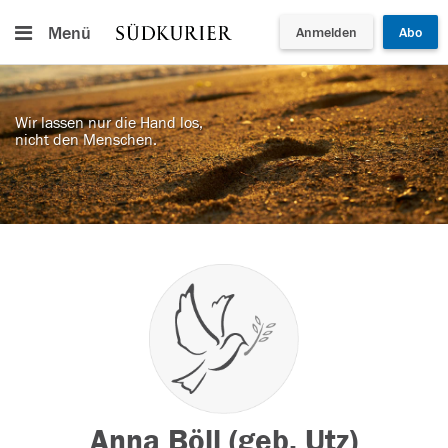
Menü
Anmelden
Abo
Wir lassen nur die Hand los,
nicht den Menschen.
Anna Böll (geb. Utz)