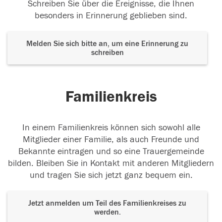
Schreiben Sie über die Ereignisse, die Ihnen
besonders in Erinnerung geblieben sind.
Ich denk an Dich,
und Du bist mir nah, doch
Deine Stimme ist nicht mehr da. Ich vermisse Dich
💖
Melden Sie sich bitte an, um eine Erinnerung zu
schreiben
06.02.2024
Familienkreis
Licht
Ein Licht für Dich, Dein Licht scheint weit
und ewig. Du fehlst trotzdem so sehr.
In einem Familienkreis können sich sowohl alle
Mitglieder einer Familie, als auch Freunde und
04.02.2024
Bekannte eintragen und so eine Trauergemeinde
bilden. Bleiben Sie in Kontakt mit anderen Mitgliedern
und tragen Sie sich jetzt ganz bequem ein.
Jetzt anmelden um Teil des Familienkreises zu
werden.