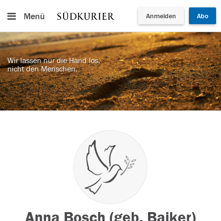
Menü
Anmelden
Abo
Wir lassen nur die Hand los,
nicht den Menschen.
Anna Bosch (geb. Baiker)