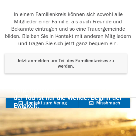
In einem Familienkreis können sich sowohl alle
Mitglieder einer Familie, als auch Freunde und
Bekannte eintragen und so eine Trauergemeinde
bilden. Bleiben Sie in Kontakt mit anderen Mitgliedern
und tragen Sie sich jetzt ganz bequem ein.
Jetzt anmelden um Teil des Familienkreises zu
werden.
Der Tod ist nicht das Ende, nicht die
Vergänglichkeit,
der Tod ist nur die Wende, Beginn der
Kontakt zum Verlag
Missbrauch
Ewigkeit.
aufnehmen
melden