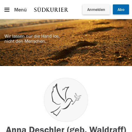
Menü
Anmelden
Abo
Wir lassen nur die Hand los,
nicht den Menschen.
Anna Deschler (geb. Waldraff)