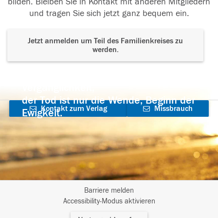
bilden. Bleiben Sie in Kontakt mit anderen Mitgliedern
und tragen Sie sich jetzt ganz bequem ein.
Jetzt anmelden um Teil des Familienkreises zu
werden.
Der Tod ist nicht das Ende, nicht die
Vergänglichkeit,
der Tod ist nur die Wende, Beginn der
Kontakt zum Verlag
Missbrauch
Ewigkeit.
aufnehmen
melden
Barriere melden
I
Accessibility-Modus aktivieren
m