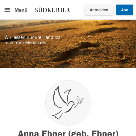
Menü
Anmelden
Abo
Wir lassen nur die Hand los,
nicht den Menschen.
Anna Ebner (geb. Ebner)