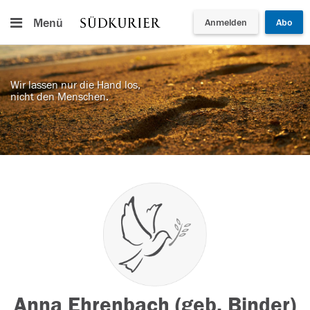
Menü
Anmelden
Abo
Wir lassen nur die Hand los,
nicht den Menschen.
Anna Ehrenbach (geb. Binder)