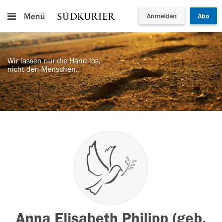
Menü
Anmelden
Abo
Wir lassen nur die Hand los,
nicht den Menschen.
Anna Elisabeth Philipp (geb.