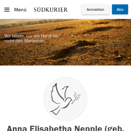
Menü
Anmelden
Abo
Wir lassen nur die Hand los,
nicht den Menschen.
Anna Elisabetha Nepple (geb.