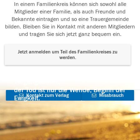
In einem Familienkreis können sich sowohl alle
Mitglieder einer Familie, als auch Freunde und
Bekannte eintragen und so eine Trauergemeinde
bilden. Bleiben Sie in Kontakt mit anderen Mitgliedern
und tragen Sie sich jetzt ganz bequem ein.
Jetzt anmelden um Teil des Familienkreises zu
werden.
Der Tod ist nicht das Ende, nicht die
Vergänglichkeit,
der Tod ist nur die Wende, Beginn der
Kontakt zum Verlag
Missbrauch
Ewigkeit.
aufnehmen
melden