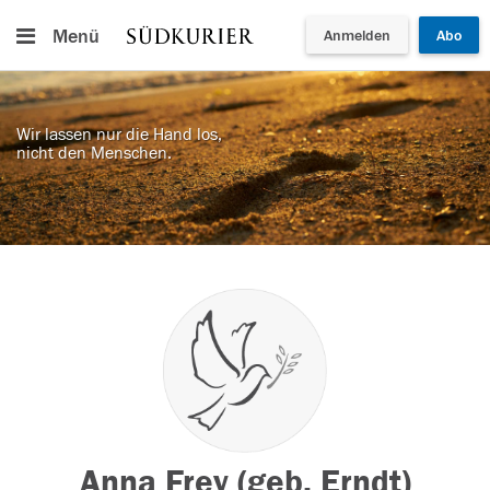
Menü
Anmelden
Abo
Wir lassen nur die Hand los,
nicht den Menschen.
Anna Frey (geb. Erndt)