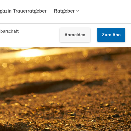
gazin Trauerratgeber
Ratgeber
barschaft
Anmelden
Zum
Abo