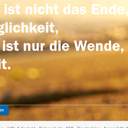
 ist nicht das Ende,
lichkeit,
 ist nur die Wende,
t.
en