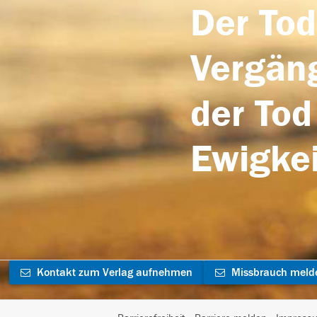
Der Tod
Vergäng
der Tod
Ewigkei
Kontakt zum Verlag aufnehmen
Missbrauch meld