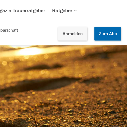
gazin Trauerratgeber
Ratgeber
barschaft
Anmelden
Zum
Abo