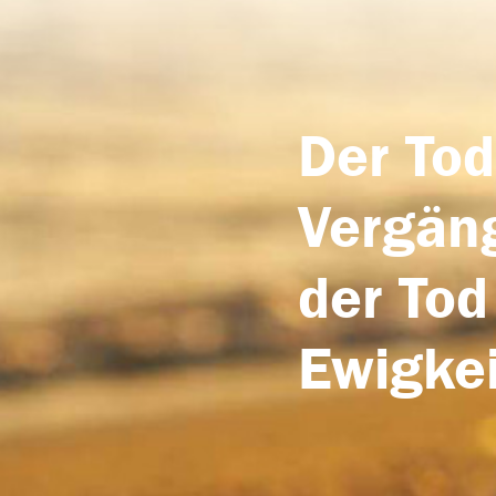
Der Tod
Vergäng
der Tod
Ewigkei