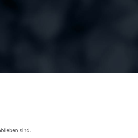
eblieben sind.