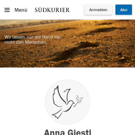
Menü
Anmelden
Abo
Wir lassen nur die Hand los,
nicht den Menschen.
Anna Giestl