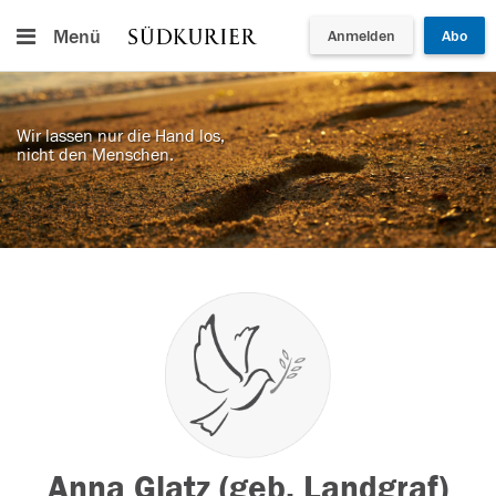
Menü
Anmelden
Abo
Wir lassen nur die Hand los,
nicht den Menschen.
Anna Glatz (geb. Landgraf)