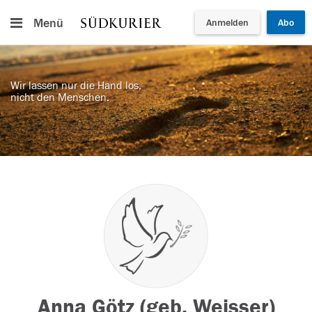
Menü
Anmelden
Abo
Wir lassen nur die Hand los,
nicht den Menschen.
Anna Götz (geb. Weisser)