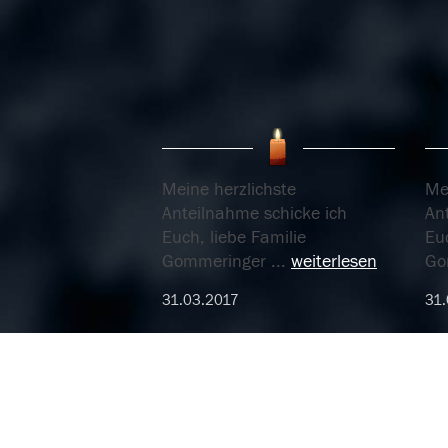
Meine herzlichste
Me
Anteilnahme schicke ich
An
Euch, liebe Familie
Euc
Gommeringer
...
weiterlesen
Go
31.03.2017
31.