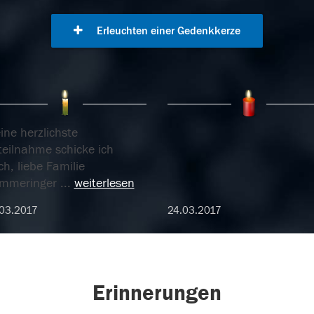
Erleuchten einer Gedenkkerze
ine herzlichste
teilnahme schicke ich
h, liebe Familie
mmeringer
...
weiterlesen
03.2017
24.03.2017
Erinnerungen