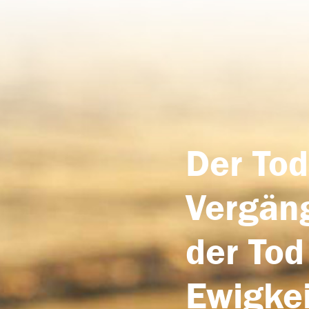
Der Tod
Vergäng
der Tod
Ewigkei