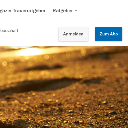
gazin Trauerratgeber
Ratgeber
barschaft
Anmelden
Zum
Abo