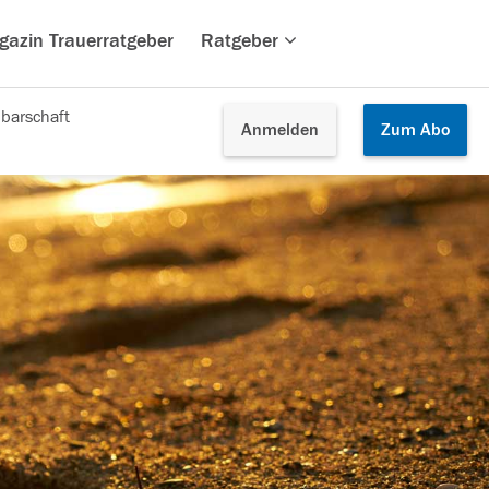
gazin Trauerratgeber
Ratgeber
barschaft
Anmelden
Zum
Abo