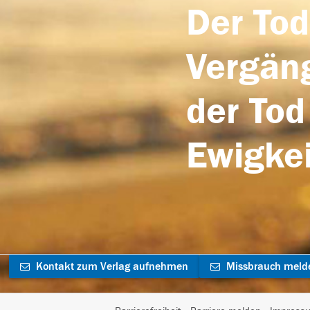
Der Tod
Vergäng
der Tod
Ewigkei
Kontakt zum Verlag aufnehmen
Missbrauch meld