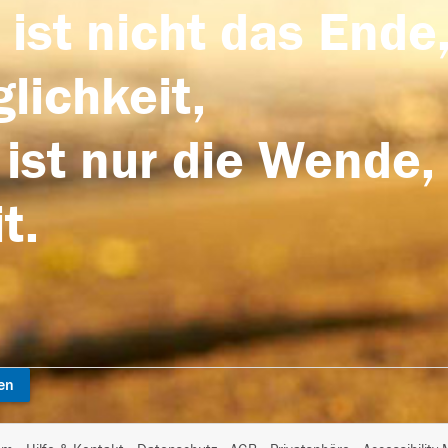
 ist nicht das Ende,
lichkeit,
 ist nur die Wende,
t.
en