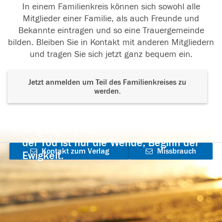
In einem Familienkreis können sich sowohl alle
Mitglieder einer Familie, als auch Freunde und
Bekannte eintragen und so eine Trauergemeinde
bilden. Bleiben Sie in Kontakt mit anderen Mitgliedern
und tragen Sie sich jetzt ganz bequem ein.
Jetzt anmelden um Teil des Familienkreises zu
werden.
Der Tod ist nicht das Ende, nicht die
Vergänglichkeit,
der Tod ist nur die Wende, Beginn der
Kontakt zum Verlag
Missbrauch
Ewigkeit.
aufnehmen
melden