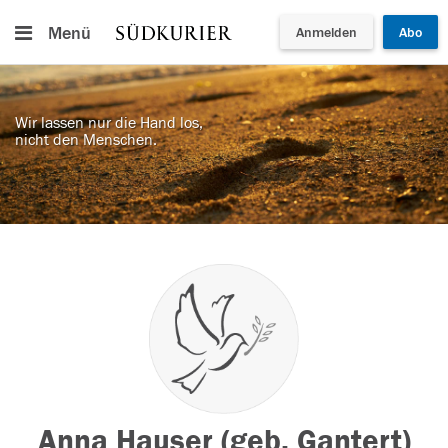
Menü
Anmelden
Abo
Wir lassen nur die Hand los,
nicht den Menschen.
Anna Hauser (geb. Gantert)