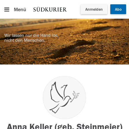
Menü
Anmelden
Abo
Wir lassen nur die Hand los,
nicht den Menschen.
Anna Keller (geb. Steinmeier)