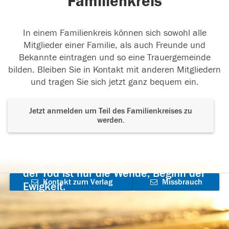
Familienkreis
In einem Familienkreis können sich sowohl alle
Mitglieder einer Familie, als auch Freunde und
Bekannte eintragen und so eine Trauergemeinde
bilden. Bleiben Sie in Kontakt mit anderen Mitgliedern
und tragen Sie sich jetzt ganz bequem ein.
Jetzt anmelden um Teil des Familienkreises zu
werden.
Der Tod ist nicht das Ende, nicht die
Vergänglichkeit,
der Tod ist nur die Wende, Beginn der
Kontakt zum Verlag
Missbrauch
Ewigkeit.
aufnehmen
melden