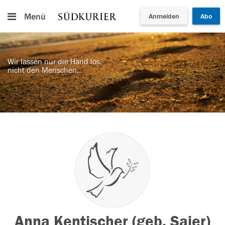
Menü
Anmelden
Abo
Wir lassen nur die Hand los,
nicht den Menschen.
Anna Kentischer (geb. Saier)