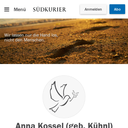
Menü
Anmelden
Abo
Wir lassen nur die Hand los,
nicht den Menschen.
Anna Kossel (geb. Kühnl)