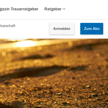
gazin Trauerratgeber
Ratgeber
barschaft
Anmelden
Zum
Abo