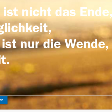
 ist nicht das Ende,
lichkeit,
 ist nur die Wende,
t.
en