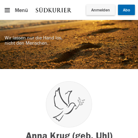
Menü
Anmelden
Abo
Wir lassen nur die Hand los,
nicht den Menschen.
Anna Krug (geb. Uhl)