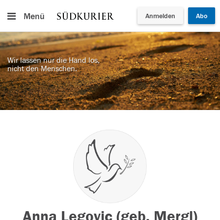
Menü
Anmelden
Abo
Wir lassen nur die Hand los,
nicht den Menschen.
Anna Legovic (geb. Mergl)