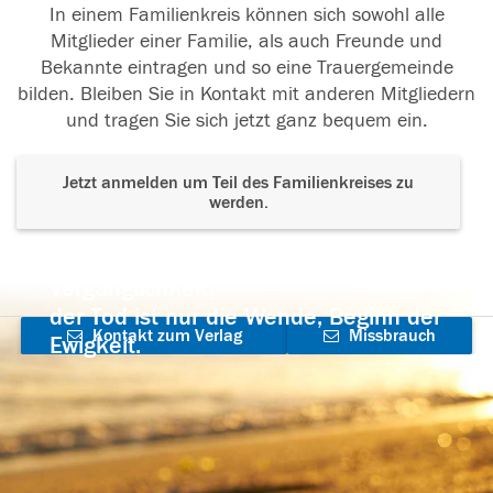
In einem Familienkreis können sich sowohl alle
Mitglieder einer Familie, als auch Freunde und
Bekannte eintragen und so eine Trauergemeinde
bilden. Bleiben Sie in Kontakt mit anderen Mitgliedern
und tragen Sie sich jetzt ganz bequem ein.
Jetzt anmelden um Teil des Familienkreises zu
werden.
Der Tod ist nicht das Ende, nicht die
Vergänglichkeit,
der Tod ist nur die Wende, Beginn der
Kontakt zum Verlag
Missbrauch
Ewigkeit.
aufnehmen
melden