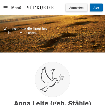
Menü
Anmelden
Abo
Wir lassen nur die Hand los,
nicht den Menschen.
Anna Leite (geb. Stähle)