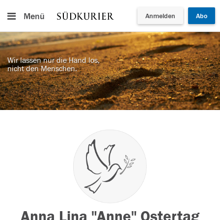
Menü
Anmelden
Abo
Wir lassen nur die Hand los,
nicht den Menschen.
Anna Lina "Anne" Ostertag