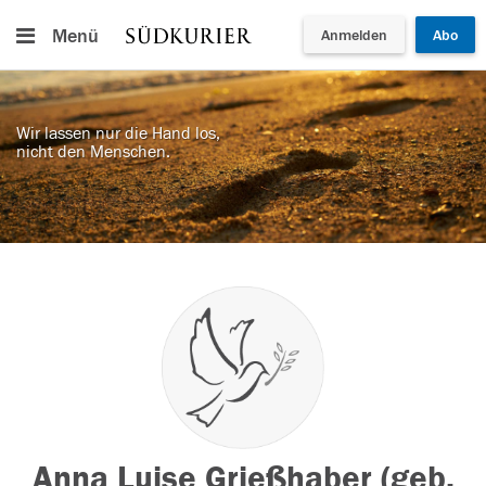
Menü
Anmelden
Abo
Wir lassen nur die Hand los,
nicht den Menschen.
Anna Luise Grießhaber (geb.