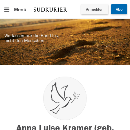
Menü
Anmelden
Abo
Wir lassen nur die Hand los,
nicht den Menschen.
Anna Luise Kramer (geb.