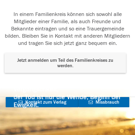
In einem Familienkreis können sich sowohl alle
Mitglieder einer Familie, als auch Freunde und
Bekannte eintragen und so eine Trauergemeinde
bilden. Bleiben Sie in Kontakt mit anderen Mitgliedern
und tragen Sie sich jetzt ganz bequem ein.
Jetzt anmelden um Teil des Familienkreises zu
werden.
Der Tod ist nicht das Ende, nicht die
Vergänglichkeit,
der Tod ist nur die Wende, Beginn der
Kontakt zum Verlag
Missbrauch
Ewigkeit.
aufnehmen
melden