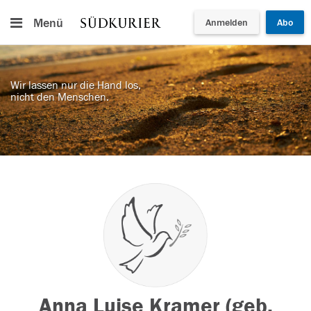
Menü
Anmelden
Abo
Wir lassen nur die Hand los,
nicht den Menschen.
Anna Luise Kramer (geb.