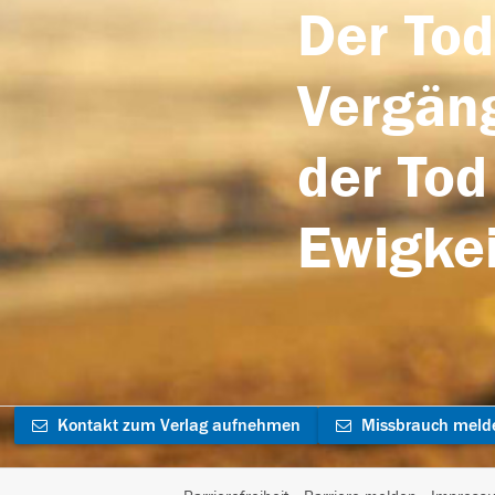
Der Tod
Vergäng
der Tod
Ewigkei
Kontakt zum Verlag aufnehmen
Missbrauch meld