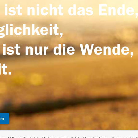
 ist nicht das Ende,
lichkeit,
 ist nur die Wende,
t.
en