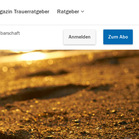
gazin Trauerratgeber
Ratgeber
barschaft
Anmelden
Zum
Abo