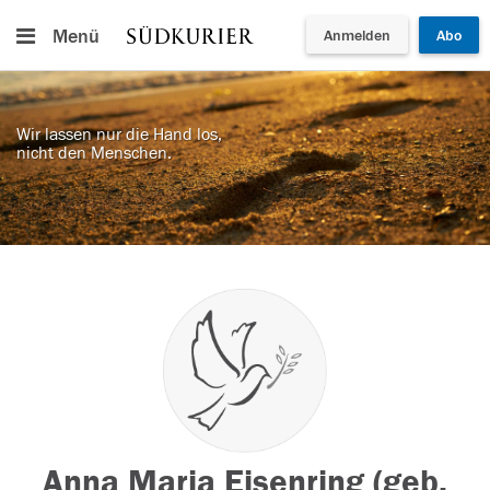
Menü
Anmelden
Abo
Wir lassen nur die Hand los,
nicht den Menschen.
Anna Maria Eisenring (geb.