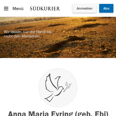
Menü
Anmelden
Abo
Wir lassen nur die Hand los,
nicht den Menschen.
Anna Maria Eyring (geb. Ebi)