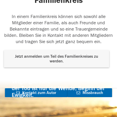
Familienkreis
In einem Familienkreis können sich sowohl alle
Mitglieder einer Familie, als auch Freunde und
Bekannte eintragen und so eine Trauergemeinde
bilden. Bleiben Sie in Kontakt mit anderen Mitgliedern
und tragen Sie sich jetzt ganz bequem ein.
Jetzt anmelden um Teil des Familienkreises zu
werden.
Der Tod ist nicht das Ende, nicht die
Vergänglichkeit,
der Tod ist nur die Wende, Beginn der
Kontakt zum Autor
Missbrauch
Ewigkeit.
aufnehmen
melden