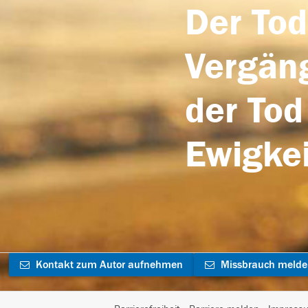
Der Tod
Vergäng
der Tod
Ewigkei
Kontakt zum Autor aufnehmen
Missbrauch meld