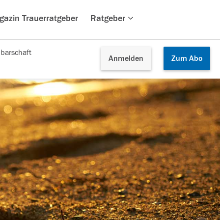
gazin Trauerratgeber
Ratgeber
barschaft
Anmelden
Zum
Abo