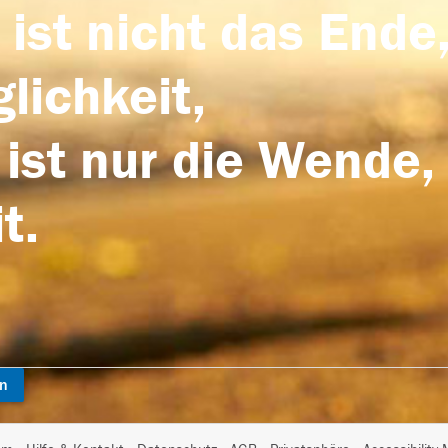
 ist nicht das Ende,
lichkeit,
 ist nur die Wende,
t.
en