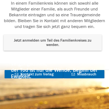
In einem Familienkreis können sich sowohl alle
Mitglieder einer Familie, als auch Freunde und
Bekannte eintragen und so eine Trauergemeinde
bilden. Bleiben Sie in Kontakt mit anderen Mitgliedern
und tragen Sie sich jetzt ganz bequem ein.
Jetzt anmelden um Teil des Familienkreises zu
werden.
Der Tod ist nicht das Ende, nicht die
Vergänglichkeit,
der Tod ist nur die Wende, Beginn der
Kontakt zum Verlag
Missbrauch
Ewigkeit.
aufnehmen
melden