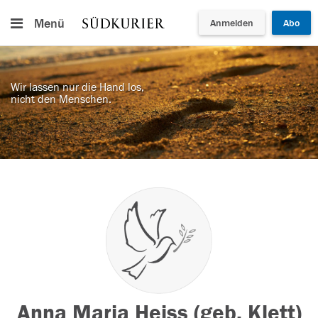
Menü
Anmelden
Abo
Wir lassen nur die Hand los,
nicht den Menschen.
Anna Maria Heiss (geb. Klett)