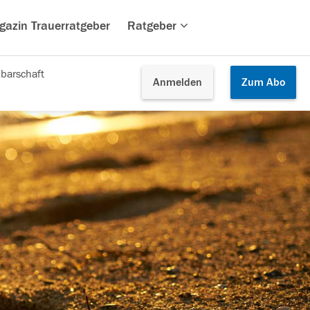
gazin Trauerratgeber
Ratgeber
barschaft
Anmelden
Zum
Abo