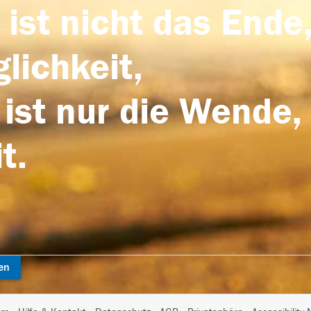
 ist nicht das Ende,
lichkeit,
 ist nur die Wende,
t.
en