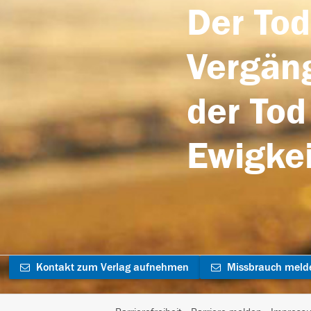
Der Tod
Vergäng
der Tod
Ewigkei
Kontakt zum Verlag aufnehmen
Missbrauch meld