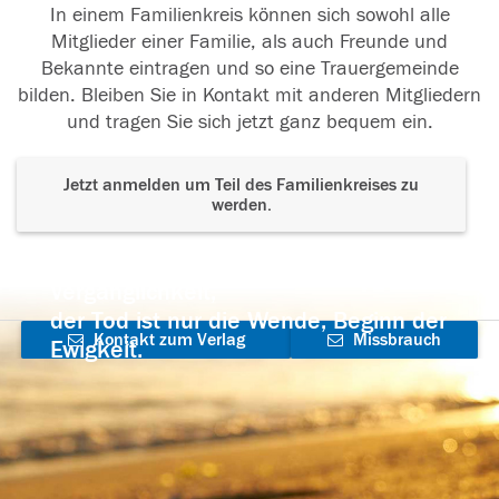
In einem Familienkreis können sich sowohl alle
Mitglieder einer Familie, als auch Freunde und
Bekannte eintragen und so eine Trauergemeinde
bilden. Bleiben Sie in Kontakt mit anderen Mitgliedern
und tragen Sie sich jetzt ganz bequem ein.
Jetzt anmelden um Teil des Familienkreises zu
werden.
Der Tod ist nicht das Ende, nicht die
Vergänglichkeit,
der Tod ist nur die Wende, Beginn der
Kontakt zum Verlag
Missbrauch
Ewigkeit.
aufnehmen
melden