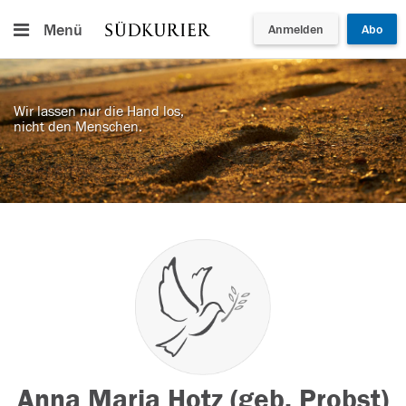
Menü
Anmelden
Abo
Wir lassen nur die Hand los,
nicht den Menschen.
Anna Maria Hotz (geb. Probst)