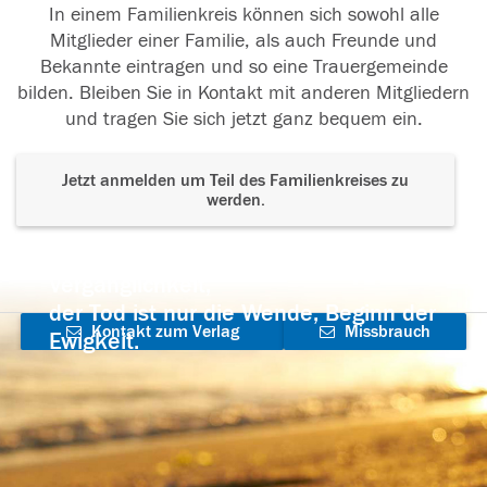
In einem Familienkreis können sich sowohl alle
Mitglieder einer Familie, als auch Freunde und
Bekannte eintragen und so eine Trauergemeinde
bilden. Bleiben Sie in Kontakt mit anderen Mitgliedern
und tragen Sie sich jetzt ganz bequem ein.
Jetzt anmelden um Teil des Familienkreises zu
werden.
Der Tod ist nicht das Ende, nicht die
Vergänglichkeit,
der Tod ist nur die Wende, Beginn der
Kontakt zum Verlag
Missbrauch
Ewigkeit.
aufnehmen
melden