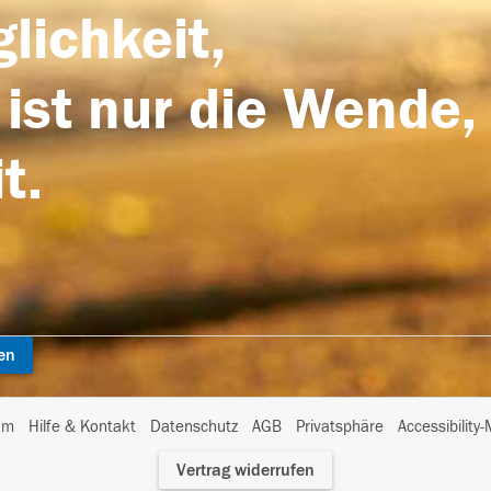
lichkeit,
 ist nur die Wende,
t.
en
I
um
Hilfe & Kontakt
Datenschutz
AGB
Privatsphäre
Accessibility
m
Vertrag widerrufen
A