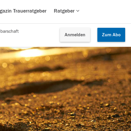
gazin Trauerratgeber
Ratgeber
barschaft
Anmelden
Zum
Abo