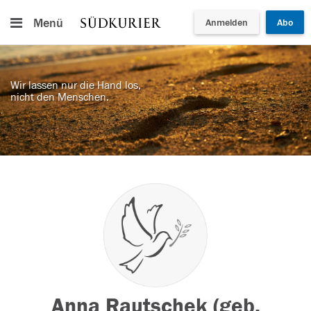
Menü
Anmelden
Abo
Wir lassen nur die Hand los,
nicht den Menschen.
Anna Rautschek (geb.