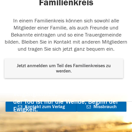
Familienkreis
In einem Familienkreis können sich sowohl alle
Mitglieder einer Familie, als auch Freunde und
Bekannte eintragen und so eine Trauergemeinde
bilden. Bleiben Sie in Kontakt mit anderen Mitgliedern
und tragen Sie sich jetzt ganz bequem ein.
Jetzt anmelden um Teil des Familienkreises zu
werden.
Der Tod ist nicht das Ende, nicht die
Vergänglichkeit,
der Tod ist nur die Wende, Beginn der
Kontakt zum Verlag
Missbrauch
Ewigkeit.
aufnehmen
melden