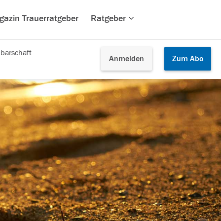
gazin Trauerratgeber
Ratgeber
barschaft
Anmelden
Zum
Abo