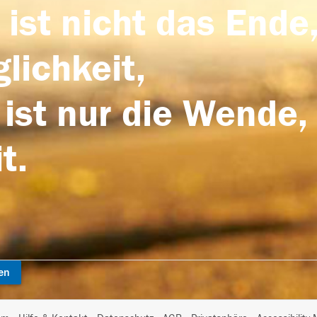
 ist nicht das Ende,
lichkeit,
 ist nur die Wende,
t.
en