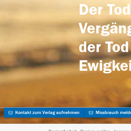
Der Tod
Vergäng
der Tod
Ewigkei
Kontakt zum Verlag aufnehmen
Missbrauch meld