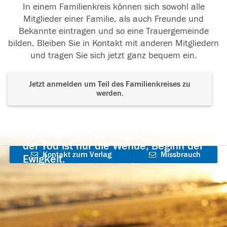
In einem Familienkreis können sich sowohl alle
Mitglieder einer Familie, als auch Freunde und
Bekannte eintragen und so eine Trauergemeinde
bilden. Bleiben Sie in Kontakt mit anderen Mitgliedern
und tragen Sie sich jetzt ganz bequem ein.
Jetzt anmelden um Teil des Familienkreises zu
werden.
Der Tod ist nicht das Ende, nicht die
Vergänglichkeit,
der Tod ist nur die Wende, Beginn der
Kontakt zum Verlag
Missbrauch
Ewigkeit.
aufnehmen
melden